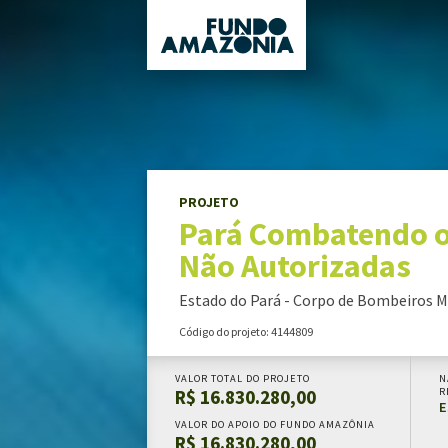
FUNDO AMAZÔNIA
projeto
Pará Combatendo os Incêndi
Políticas públicas orientadoras
Diretrizes e critérios orientadores
Governança
PROJETO
Pará Combatendo os
TRANSPARÊNCIA
Não Autorizadas
Doações
Auditorias
Estado do Pará - Corpo de Bombeiros M
Relatórios anuais
Código do projeto: 4144809
Informe de carteira
VALOR TOTAL DO PROJETO
N
R$ 16.830.280,00
R
PROJETOS APOIADOS
E
VALOR DO APOIO DO FUNDO AMAZÔNIA
R$ 16.830.280,00