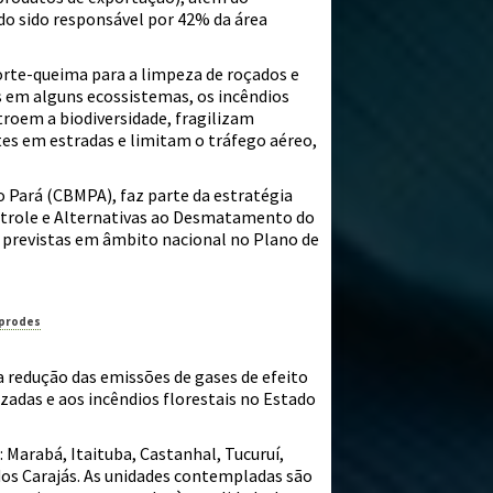
do sido responsável por 42% da área
corte-queima para a limpeza de roçados e
s em alguns ecossistemas, os incêndios
troem a biodiversidade, fragilizam
es em estradas e limitam o tráfego aéreo,
 Pará (CBMPA), faz parte da estratégia
ontrole e Alternativas ao Desmatamento do
 previstas em âmbito nacional no Plano de
/prodes
 redução das emissões de gases de efeito
das e aos incêndios florestais no Estado
 Marabá, Itaituba, Castanhal, Tucuruí,
dos Carajás. As unidades contempladas são