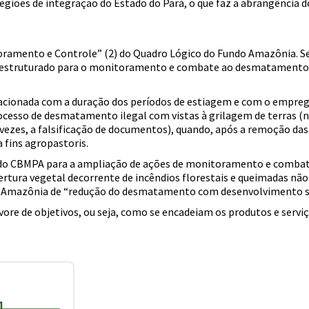
regiões de integração do Estado do Pará, o que faz a abrangência 
ramento e Controle” (2) do Quadro Lógico do Fundo Amazônia. Seu 
 estruturado para o monitoramento e combate ao desmatamento p
elacionada com a duração dos períodos de estiagem e com o empreg
sso de desmatamento ilegal com vistas à grilagem de terras (no B
 vezes, a falsificação de documentos), quando, após a remoção das 
a fins agropastoris.
 do CBMPA para a ampliação de ações de monitoramento e combate
rtura vegetal decorrente de incêndios florestais e queimadas não 
ndo Amazônia de “redução do desmatamento com desenvolvimento 
árvore de objetivos, ou seja, como se encadeiam os produtos e servi