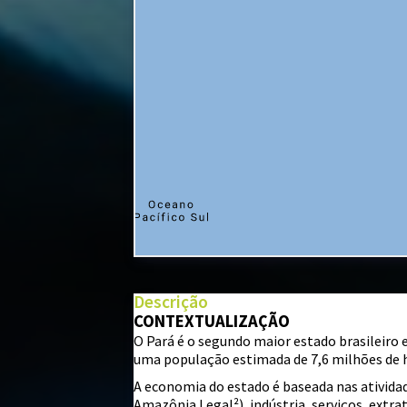
+
−
⇧
Descrição
CONTEXTUALIZAÇÃO
O Pará é o segundo maior estado brasileiro
©
Mapbox
©
OpenStreetMap
uma população estimada de 7,6 milhões de ha
i
A economia do estado é baseada nas ativid
Amazônia Legal²), indústria, serviços, extr