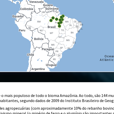
 e o mais populoso de todo o bioma Amazônia. Ao todo, são 144 mu
bitantes, segundo dados de 2009 do Instituto Brasileiro de Geogra
ades agropecuárias (com aproximadamente 10% do rebanho bovino 
ativismo mineral (o minério de ferro e o alumínio são importantes