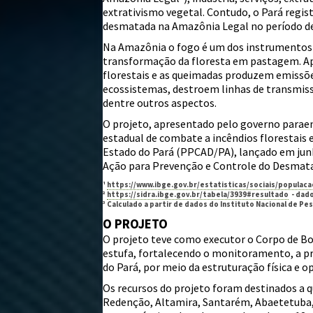
extrativismo vegetal. Contudo, o Pará regis
desmatada na Amazônia Legal no período de
Na Amazônia o fogo é um dos instrumentos ma
transformação da floresta em pastagem. Ape
florestais e as queimadas produzem emissões
ecossistemas, destroem linhas de transmiss
dentre outros aspectos.
O projeto, apresentado pelo governo paraen
estadual de combate a incêndios florestais
Estado do Pará (PPCAD/PA), lançado em jun
Ação para Prevenção e Controle do Desma
¹
https://www.ibge.gov.br/estatisticas/sociais/popula
²
https://sidra.ibge.gov.br/tabela/3939#resultado
- dado
³ Calculado a partir de dados do Instituto Nacional de Pes
O PROJETO
O projeto teve como executor o Corpo de Bo
estufa, fortalecendo o monitoramento, a p
do Pará, por meio da estruturação física e 
Os recursos do projeto foram destinados a q
Redenção, Altamira, Santarém, Abaetetuba, 