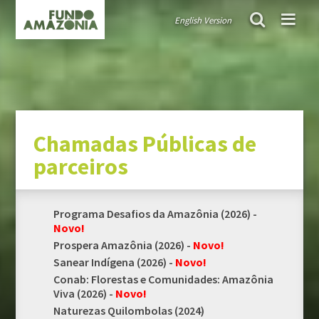
English Version
FUNDO AMAZÔNIA
Chamadas públicas de projetos apoiados
Chamadas Públ
Políticas públicas orientadoras
Diretrizes e critérios orientadores
Governança
Chamadas Públicas de
TRANSPARÊNCIA
parceiros
Doações
Auditorias
Programa Desafios da Amazônia (2026) -
Relatórios anuais
Novo!
Informe de carteira
Prospera Amazônia (2026) -
Novo!
Sanear Indígena (2026) -
Novo!
PROJETOS APOIADOS
Conab: Florestas e Comunidades: Amazônia
Viva (2026) -
Novo!
Naturezas Quilombolas (2024)
COMO APRESENTAR PROJETOS