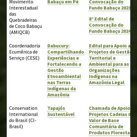
Movimento
Babaçu em Pé
Convocação do
Interestadual
Fundo Babaçu 2023
das
8° Edital de
Quebradeiras
Convocação do
de Coco Babaçu
Fundo Babaçu 2024
(AMIQCB)
Coordenadoria
Dabucury:
Edital para Apoio a
Ecumênica de
Compartilhando
Projetos de Gestão
Serviço (CESE)
Experiências e
Territorial e
Fortalecendo a
Ambiental para as
Gestão
Organizações
Etnoambiental
Indígenas na
nas Terras
Amazônia Legal
Indígenas da
Amazônia
Conservation
Tapajós
Chamada
de
Apoio a
International
Sustentável
Projetos Cadeias de
do Brasil (CI-
Valor de Base
Brasil)
Comunitária de
Produtos Florestais