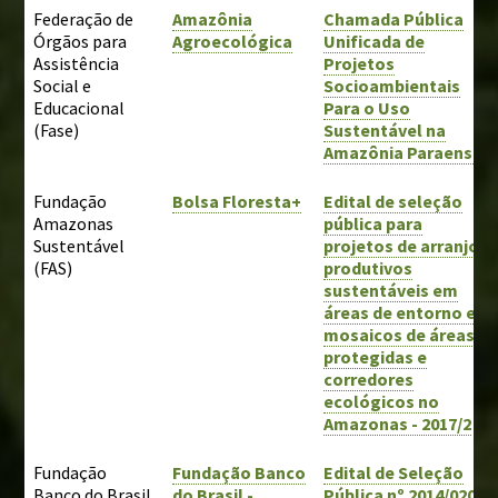
Federação de
Amazônia
Chamada Pública
Órgãos para
Agroecológica
Unificada de
Assistência
Projetos
Social e
Socioambientais
Educacional
Para o Uso
(Fase)
Sustentável na
Amazônia Paraense
Fundação
Bolsa Floresta+
Edital de seleção
Amazonas
pública para
Sustentável
projetos de arranjos
(FAS)
produtivos
sustentáveis em
áreas de entorno e
mosaicos de áreas
protegidas e
corredores
ecológicos no
Amazonas - 2017/2
Fundação
Fundação Banco
Edital de Seleção
Banco do Brasil
do Brasil -
Pública nº 2014/020