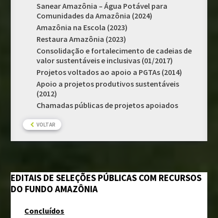
Sanear Amazônia – Água Potável para
Chamadas públicas
Comunidades da Amazônia (2024)
Amazônia na Escola (2023)
Documentos de suporte
Restaura Amazônia (2023)
Consolidação e fortalecimento de cadeias de
PRÊMIO FUNDO AMAZÔNIA
valor sustentáveis e inclusivas (01/2017)
Projetos voltados ao apoio a PGTAs (2014)
Apoio a projetos produtivos sustentáveis
MONITORAMENTO E AVALIAÇÃO
(2012)
Fundo Amazônia em números
Chamadas públicas de projetos apoiados
Resultados e impactos
VOLTAR
Salvaguardas de REDD+
Avaliações externas
Fundo Amazônia e os ODS
EDITAIS DE SELEÇÕES PÚBLICAS COM RECURSOS
CLIENTE
DO FUNDO AMAZÔNIA
Modelos e guias
Concluídos
Manual da marca