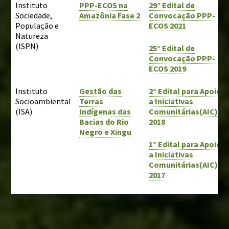
Instituto
PPP-ECOS na
29° Edital de
Sociedade,
Amazônia Fase 2
Convocação PPP-
População e
ECOS 2021
Natureza
(ISPN)
25° Edital de
Convocação PPP-
ECOS 2019
Instituto
Gestão das
2° Edital para Apoio
Socioambiental
Terras
a Iniciativas
(ISA)
Indígenas das
Comunitárias(AIC)
Bacias do Rio
2018
Negro e Xingu
1° Edital para Apoio
a Iniciativas
Comunitárias(AIC)
2017