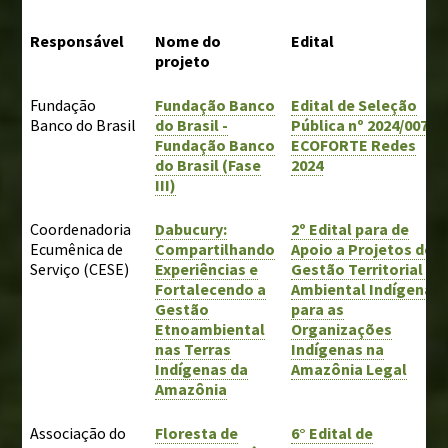
Responsável
Nome do
Edital
BIBLIOTECA
projeto
Institucional
Fundação
Fundação Banco
Edital de Seleção
Projetos
Banco do Brasil
do Brasil -
Pública nº 2024/007 -
Outras publicações
Fundação Banco
ECOFORTE Redes
do Brasil (Fase
2024
III)
FALE CONOSCO
Perguntas frequentes
Coordenadoria
Dabucury:
2º Edital para de
Ecumênica de
Compartilhando
Apoio a Projetos de
Serviço (CESE)
Experiências e
Gestão Territorial e
Fortalecendo a
Ambiental Indígena
Gestão
para as
Etnoambiental
Organizações
nas Terras
Indígenas na
Indígenas da
Amazônia Legal
Amazônia
Associação do
Floresta de
6° Edital de